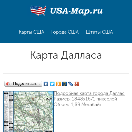
Карты США
Города США
Штаты США
Карта Далласа
Поделиться…
Подробная карта города Даллас
Размер: 1848x1671 пикселей
Объем: 1,89 Мегабайт