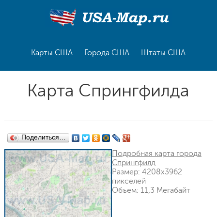
Карты США
Города США
Штаты США
Карта Спрингфилда
Поделиться…
Подробная карта города
Спрингфилд
Размер: 4208x3962
пикселей
Объем: 11,3 Мегабайт