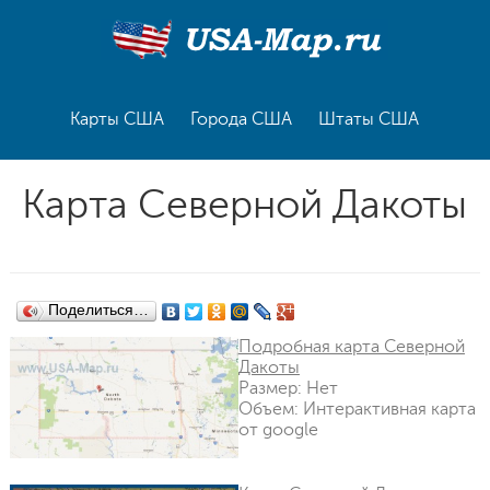
Карты США
Города США
Штаты США
Карта Северной Дакоты
Поделиться…
Подробная карта Северной
Дакоты
Размер: Нет
Объем: Интерактивная карта
от google