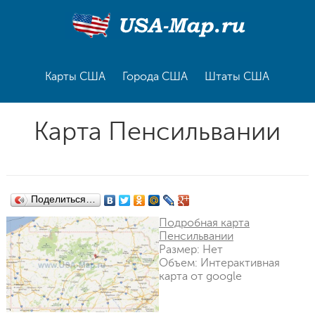
Карты США
Города США
Штаты США
Карта Пенсильвании
Поделиться…
Подробная карта
Пенсильвании
Размер: Нет
Объем: Интерактивная
карта от google