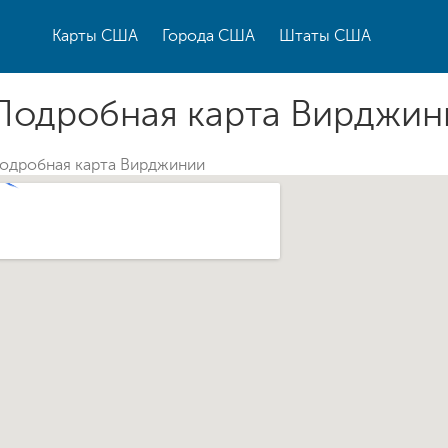
Карты США
Города США
Штаты США
Подробная карта Вирджин
одробная карта Вирджинии