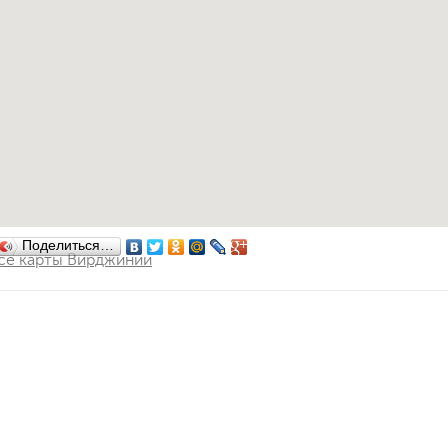
Поделиться…
се карты Вирджинии